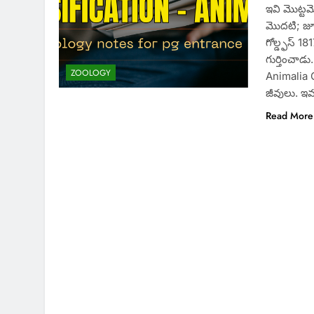
ఇవి మొట్టమ
మొదటి; జూన
గోల్డ్ఫస్ 
గుర్తించాడ
ZOOLOGY
Animalia 
జీవులు. ఇవ
Read More