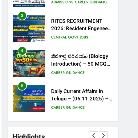
Admissions | Apply Online,
ADMISSIONS
CAREER GUIDANCE
Dates, Fee & Full Details
3
RITES RECRUITMENT
2026: Resident Engeneer
Posts| Salary ₹32,000+ |
CENTRAL GOVT JOBS
Apply Now
4
జీవశాస్త్ర పరిచయం (Biology
Introduction) – 50 MCQs
– Top Important Bits
CAREER GUIDANCE
5
Daily Current Affairs in
Telugu – (06.11.2025) –
MCQs with Explanations
CAREER GUIDANCE
6
Current Affairs In Telugu –
October (4th week) 2025
Highlights