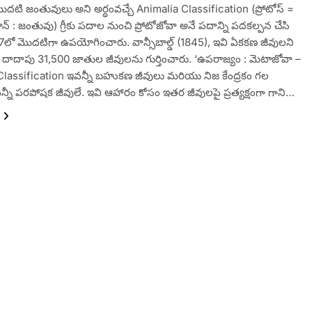
ొదటి జంతువులు అని అర్థంవచ్చే Animalia Classification (ప్రోటోస్ =
్ : జంతువు) గ్రీకు పదాల నుంచి ప్రోటోజోవా అనే పదాన్ని పదకల్పన చేసి
1817లో మొదటిగా ఉపయోగించారు. వాన్సీబాల్డ్ (1845), ఇవి ఏకకణ జీవులని
ు. దాదాపు 31,500 జాతుల జీవులను గుర్తించారు. ‘ఉపరాజ్యం : మెటాజోవా –
Classification ఇవన్నీ బహుకణ జీవులు మరియు నిజ కేంద్రకం గల
న్నీ పరపోషక జీవులే. ఇవి ఆహారం కోసం ఇతర జీవులపై ప్రత్యక్షంగా గాని…