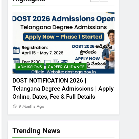
– Download free PDFs
CURRENT AFFAIRS
7
Animalia Classification –
ఆనిమేలియ- వర్గీకరణ
ZOOLOGY
8
Kingdom Animalia –
Introduction
ADMISSIONS
CAREER GUIDANCE
CENTRAL 
CAREER GUIDANCE
ZOOLOGY
 577
DOST NOTIFICATION 2026 |
RITES R
Telangana Degree Admissions | Apply
Engeneer
1
NCL Trainee Recruitment
Online, Dates, Fee & Full Details
Apply N
2026 – 577 పోస్టుల భర్తీ
9 Months Ago
9 Months
CENTRAL GOVT JOBS
2
Trending News
DOST NOTIFICATION
2026 | Telangana Degree