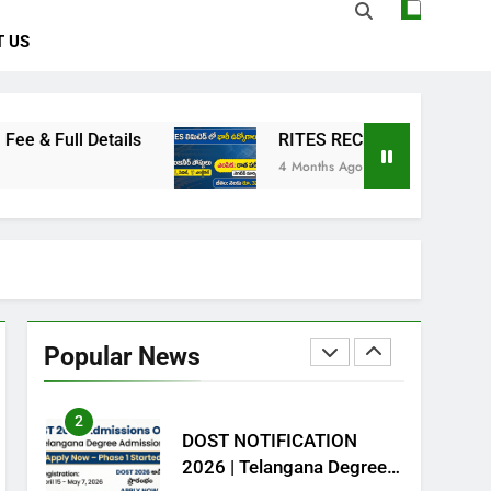
 US
7
Animalia Classification –
ఆనిమేలియ- వర్గీకరణ
ZOOLOGY
etails
RITES RECRUITMENT 2026: Resident Eng
4 Months Ago
8
Kingdom Animalia –
Introduction
CAREER GUIDANCE
ZOOLOGY
1
NCL Trainee Recruitment
2026 – 577 పోస్టుల భర్తీ
Popular News
CENTRAL GOVT JOBS
2
DOST NOTIFICATION
2026 | Telangana Degree