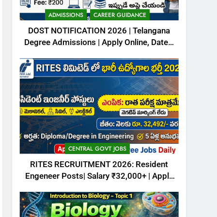
October (4th week) 2025
– Download free PDFs
CURRENT AFFAIRS
ADMISSIONS
CAREER GUIDANCE
DOST NOTIFICATION 2026 | Telangana
7
Degree Admissions | Apply Online, Dates,
Animalia Classification –
Fee & Full Details
ఆనిమేలియ- వర్గీకరణ
ZOOLOGY
8
Kingdom Animalia –
Introduction
CAREER GUIDANCE
ZOOLOGY
CENTRAL GOVT JOBS
RITES RECRUITMENT 2026: Resident
Engeneer Posts| Salary ₹32,000+ | Apply
Now