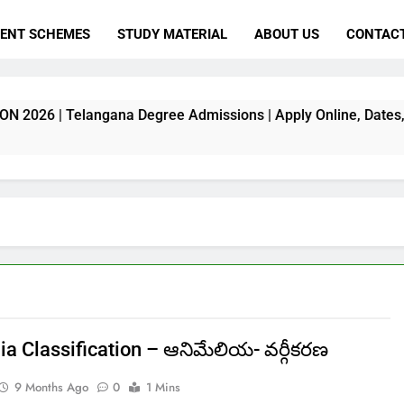
ENT SCHEMES
STUDY MATERIAL
ABOUT US
CONTACT
ngana Degree Admissions | Apply Online, Dates, Fee & Full D
ia Classification – ఆనిమేలియ- వర్గీకరణ
9 Months Ago
0
1 Mins